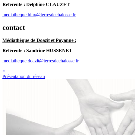
Référente : Delphine CLAUZET
mediatheque.hinx@terresdechalosse.fr
contact
Médiathèque de Doazi
t et Poyanne :
Référente : Sandrine HUSSENET
mediatheque.doazit@terresdechalosse.fr
«
Présentation du réseau