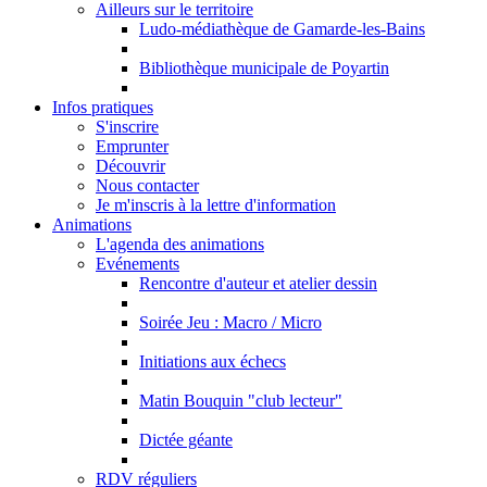
Ailleurs sur le territoire
Ludo-médiathèque de Gamarde-les-Bains
Bibliothèque municipale de Poyartin
Infos pratiques
S'inscrire
Emprunter
Découvrir
Nous contacter
Je m'inscris à la lettre d'information
Animations
L'agenda des animations
Evénements
Rencontre d'auteur et atelier dessin
Soirée Jeu : Macro / Micro
Initiations aux échecs
Matin Bouquin "club lecteur"
Dictée géante
RDV réguliers