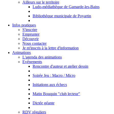
Ailleurs sur le territoire
Ludo-médiathèque de Gamarde-les-Bains
Bibliothèque municipale de Poyartin
Infos pratiques
S'inscrire
Emprunter
Découvrir
Nous contacter
Je m'inscris à la lettre d'information
Animations
L'agenda des animations
Evénements
Rencontre d'auteur et atelier dessin
Soirée Jeu : Macro / Micro
Initiations aux échecs
Matin Bouquin "club lecteur"
Dictée géante
RDV réguliers