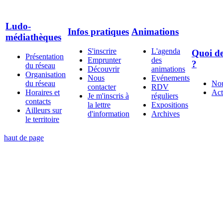
Ludo-
Infos pratiques
Animations
médiathèques
S'inscrire
L'agenda
Quoi de
Présentation
Emprunter
des
?
du réseau
Découvrir
animations
Organisation
Nous
Evénements
du réseau
Nou
contacter
RDV
Horaires et
Act
Je m'inscris à
réguliers
contacts
la lettre
Expositions
Ailleurs sur
d'information
Archives
le territoire
haut de page