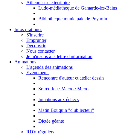
Ailleurs sur le territoire
Ludo-médiathèque de Gamarde-les-Bains
Bibliothèque municipale de Poyartin
Infos pratiques
S'inscrire
Emprunter
Découvrir
Nous contacter
Je m'inscris à la lettre d'information
Animations
L'agenda des animations
Evénements
Rencontre d'auteur et atelier dessin
Soirée Jeu : Macro / Micro
Initiations aux échecs
Matin Bouquin "club lecteur"
Dictée géante
RDV réguliers