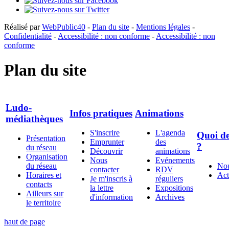
Réalisé par
WebPublic40
-
Plan du site
-
Mentions légales
-
Confidentialité
-
Accessibilité : non conforme
-
Accessibilité : non
conforme
Plan du site
Ludo-
Infos pratiques
Animations
médiathèques
S'inscrire
L'agenda
Quoi de
Présentation
Emprunter
des
?
du réseau
Découvrir
animations
Organisation
Nous
Evénements
du réseau
Nou
contacter
RDV
Horaires et
Act
Je m'inscris à
réguliers
contacts
la lettre
Expositions
Ailleurs sur
d'information
Archives
le territoire
haut de page