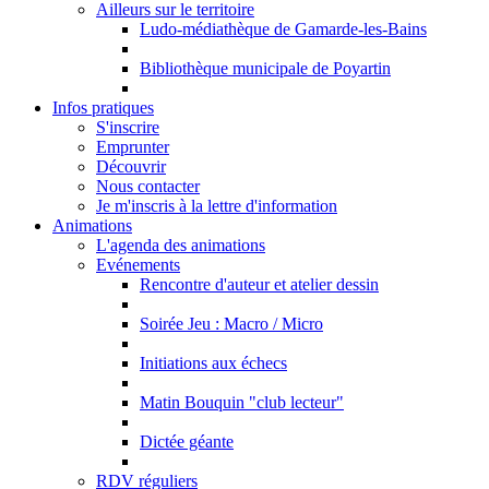
Ailleurs sur le territoire
Ludo-médiathèque de Gamarde-les-Bains
Bibliothèque municipale de Poyartin
Infos pratiques
S'inscrire
Emprunter
Découvrir
Nous contacter
Je m'inscris à la lettre d'information
Animations
L'agenda des animations
Evénements
Rencontre d'auteur et atelier dessin
Soirée Jeu : Macro / Micro
Initiations aux échecs
Matin Bouquin "club lecteur"
Dictée géante
RDV réguliers