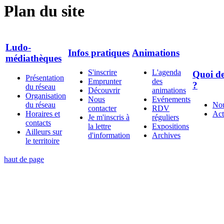
Plan du site
Ludo-
Infos pratiques
Animations
médiathèques
S'inscrire
L'agenda
Quoi de
Présentation
Emprunter
des
?
du réseau
Découvrir
animations
Organisation
Nous
Evénements
du réseau
Nou
contacter
RDV
Horaires et
Act
Je m'inscris à
réguliers
contacts
la lettre
Expositions
Ailleurs sur
d'information
Archives
le territoire
haut de page