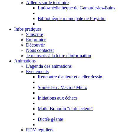
Ailleurs sur le territoire
Ludo-médiathèque de Gamarde-les-Bains
Bibliothèque municipale de Poyartin
Infos pratiques
S'inscrire
Emprunter
Découvrir
Nous contacter
Je m'inscris à la lettre d'information
Animations
L'agenda des animations
Evénements
Rencontre d'auteur et atelier dessin
Soirée Jeu : Macro / Micro
Initiations aux échecs
Matin Bouquin "club lecteur"
Dictée géante
RDV réguliers